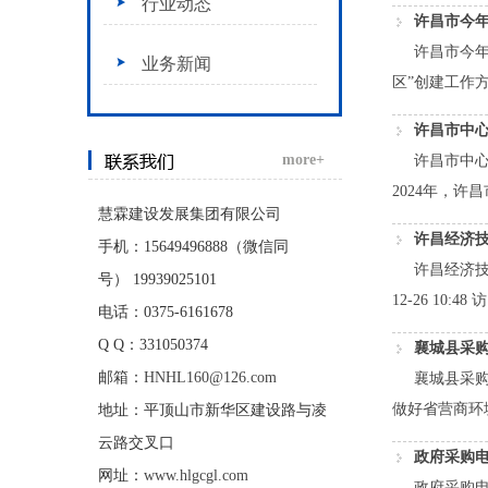
行业动态
许昌市今年
许昌市今年
业务新闻
区”创建工作
许昌市中心
more+
许昌市中心
2024年，许
慧霖建设发展集团有限公司
许昌经济技
手机：15649496888（微信同
许昌经济技
号）
19939025101
12-26 10:4
电话：0375-6161678
Q Q：331050374
襄城县采
邮箱：
HNHL160@126.com
襄城县采购
做好省营商环
地址：平顶山市新华区建设路与凌
云路交叉口
政府采购
网址：
www.hlgcgl.com
政府采购电