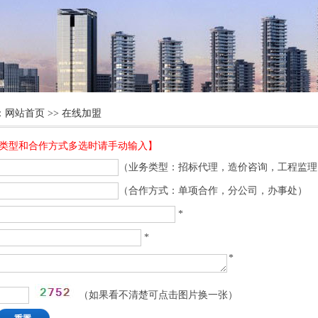
：
网站首页
>> 在线加盟
类型和合作方式多选时请手动输入】
（业务类型：
招标代理
，
造价咨询
，
工程监理
（合作方式：
单项合作
，
分公司
，
办事处
）
*
*
*
（如果看不清楚可点击图片换一张）