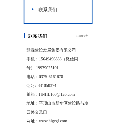
联系我们
more+
慧霖建设发展集团有限公司
手机：15649496888（微信同
号）
19939025101
电话：0375-6161678
Q Q：331050374
邮箱：
HNHL160@126.com
地址：平顶山市新华区建设路与凌
云路交叉口
网址：
www.hlgcgl.com