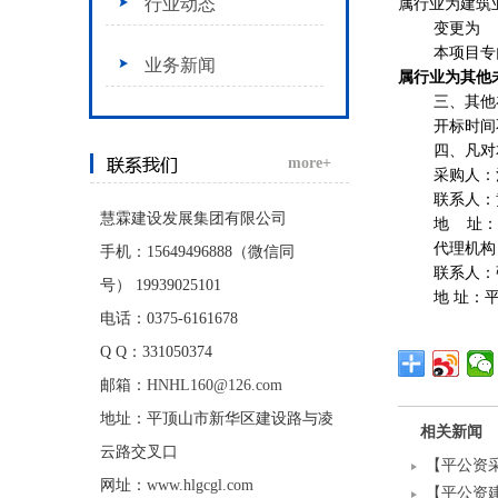
行业动态
属行业为建筑
变更为
本项目专
业务新闻
属行业为
其他
三、其他
开标时间
四、凡对
more+
采购人：
联系人：
慧霖建设发展集团有限公司
地
址：
代理机构
手机：15649496888（微信同
联系人：
号）
19939025101
地
址：
电话：0375-6161678
Q Q：331050374
邮箱：
HNHL160@126.com
地址：平顶山市新华区建设路与凌
相关新闻
云路交叉口
【平公资采2
网址：
www.hlgcgl.com
【平公资建2