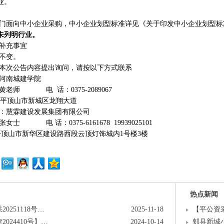
业。
门面向中小企业采购，中小企业划型标准详见《关于印发中小企业划型标
未列明行业
。
补充事宜
不变。
本次公告内容提出询问，请按以下方式联系
河南城建学院
黄老师
电
话：
0375-2089067
平顶山市新城区龙翔大道
：慧霖建设发展集团有限公司
张女士
电
话：
0375-6161678 19939025101
平顶山市新华区建设路西段云顶灯饰城内
1号楼3楼
热点新闻
0251118号…
2025-11-18
【平公资采
024410号】…
2024-10-14
郏县新城小