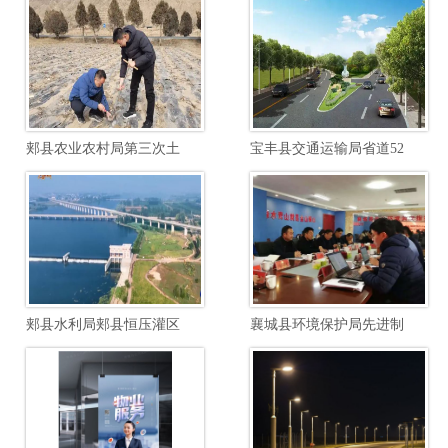
郏县农业农村局第三次土壤普查边界校核土壤制图项目
宝丰县交通运输局省道520郏汝线宝石快速路至汝瓷大道段提档升级工程项目
郏县水利局郏县恒压灌区续建配套与节水改造勘察设计项目
襄城县环境保护局先进制造业开发区南区废水综合毒性管控能力建设项目