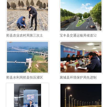
郏县农业农村局第三次土壤普查边界校核土壤制图项目
宝丰县交通运输局省道520郏汝线宝石快速路至汝瓷大道段提档升级工程项目
郏县水利局郏县恒压灌区续建配套与节水改造勘察设计项目
襄城县环境保护局先进制造业开发区南区废水综合毒性管控能力建设项目